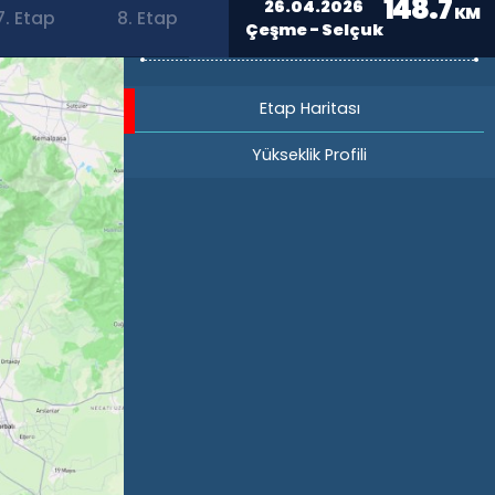
148.7
26.04.2026
KM
7. Etap
8. Etap
Çeşme - Selçuk
Etap Haritası
Yükseklik Profili