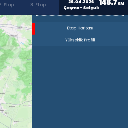
148.7
26.04.2026
KM
7. Etap
8. Etap
Çeşme - Selçuk
Etap Haritası
Yükseklik Profili