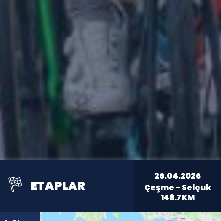
26.04.2026
ETAPLAR
Çeşme - Selçuk
148.7
KM