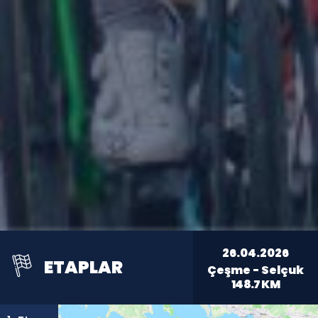
26.04.2026
ETAPLAR
Çeşme - Selçuk
148.7
KM