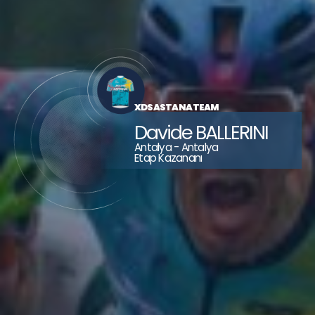
ECOM FORT
NL
RMA
 FLANDERS - BALOISE
 FLANDERS - BALOISE
 FLANDERS - BALOISE
XDS ASTANA TEAM
Davide BALLERINI
Antalya - Antalya
Etap Kazananı