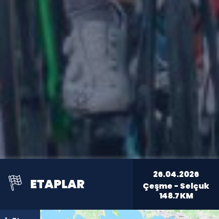
26.04.2026
ETAPLAR
Çeşme - Selçuk
148.7
KM