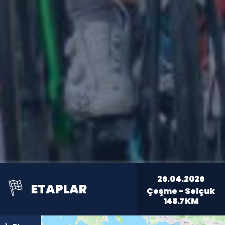
26.04.2026
ETAPLAR
Çeşme - Selçuk
148.7
KM