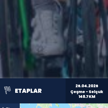
26.04.2026
ETAPLAR
Çeşme - Selçuk
148.7
KM