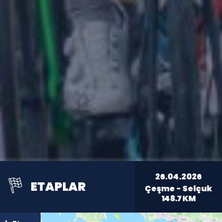
26.04.2026
ETAPLAR
Çeşme - Selçuk
148.7
KM