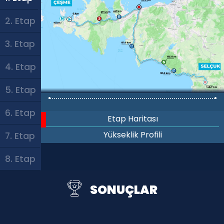
2. Etap
3. Etap
4. Etap
5. Etap
6. Etap
Etap Haritası
Yükseklik Profili
7. Etap
8. Etap
SONUÇLAR