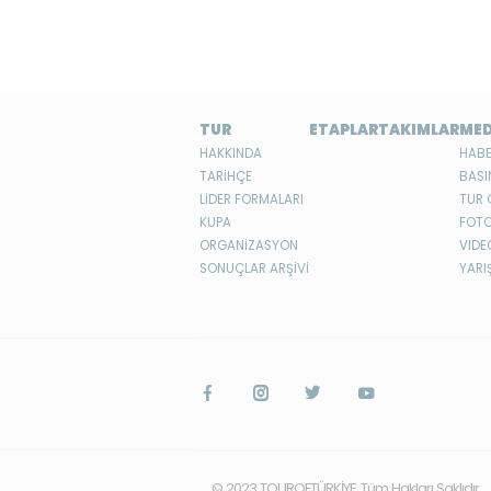
TUR
ETAPLAR
TAKIMLAR
ME
HAKKINDA
HABE
TARİHÇE
BASI
LİDER FORMALARI
TUR 
KUPA
FOTO
ORGANİZASYON
VIDE
SONUÇLAR ARŞİVİ
YARI
© 2023 TOUROFTÜRKİYE Tüm Hakları Saklıdır.