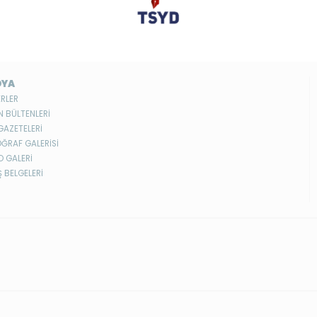
DYA
RLER
N BÜLTENLERİ
GAZETELERİ
ĞRAF GALERİSİ
O GALERİ
Ş BELGELERİ