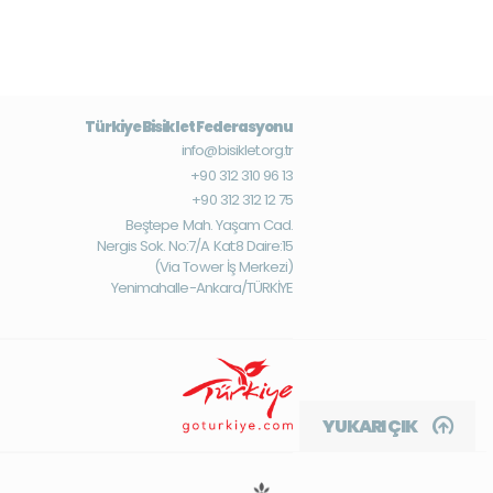
Türkiye Bisiklet Federasyonu
info@bisiklet.org.tr
+90 312 310 96 13
+90 312 312 12 75
Beştepe Mah. Yaşam Cad.
Nergis Sok. No:7/A Kat:8 Daire:15
(Via Tower İş Merkezi)
Yenimahalle-Ankara/TÜRKİYE
YUKARI ÇIK