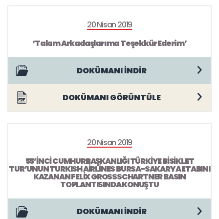
20 Nisan 2019
‘Takım Arkadaşlarıma Teşekkür Ederim’
DOKÜMANI İNDİR
DOKÜMANI GÖRÜNTÜLE
20 Nisan 2019
55’İNCİ CUMHURBAŞKANLIĞI TÜRKİYE BİSİKLET
TUR’UNUN TURKISH AİRLİNES BURSA-SAKARYA ETABINI
KAZANAN FELİX GROSSSCHARTNER BASIN
TOPLANTISINDA KONUŞTU
DOKÜMANI İNDİR