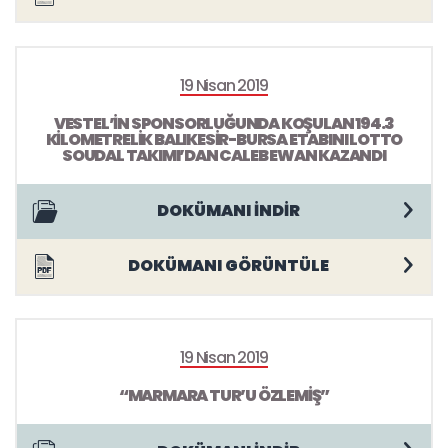
19 Nisan 2019
VESTEL’İN SPONSORLUĞUNDA KOŞULAN 194.3
KİLOMETRELİK BALIKESİR-BURSA ETABINI LOTTO
SOUDAL TAKIMI’DAN CALEB EWAN KAZANDI
DOKÜMANI İNDİR
DOKÜMANI GÖRÜNTÜLE
19 Nisan 2019
“MARMARA TUR’U ÖZLEMİŞ”