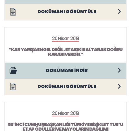
DOKÜMANI GÖRÜNTÜLE
20 Nisan 2019
“KAR YARIŞA ENGEL DEĞİL. ETABI KISALTARAK DOĞRU
KARARI VERDİK”
DOKÜMANI İNDİR
DOKÜMANI GÖRÜNTÜLE
20 Nisan 2019
55’İNCİ CUMHURBAŞKANLIĞI TÜRKİYE BİSİKLET TUR’U
ETAP ÖDÜLLERİ VE MAYOLARIN DAĞILIMI