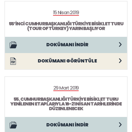
15 Nisan 2019
55’İNCİ CUMHURBAŞKANLIĞI TÜRKİYE BİSİKLET TURU
(TOUR OF TURKEY) YARIN BAŞLIYOR
DOKÜMANI İNDİR
DOKÜMANI GÖRÜNTÜLE
29 Mart 2019
55. CUMHURBAŞKANLIĞI TÜRKİYE BİSİKLET TURU
YENİLENEN ETAPLARIYLA 16-21 NİSAN TARİHLERİNDE
DÜZENLENECEK
DOKÜMANI İNDİR