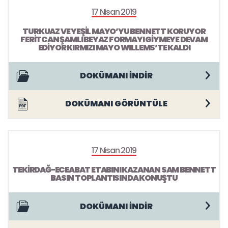
17 Nisan 2019
TURKUAZ VE YEŞİL MAYO’YU BENNETT KORUYOR
FERİTCAN ŞAMLI BEYAZ FORMAYI GİYMEYE DEVAM
EDİYOR KIRMIZI MAYO WILLEMS’TE KALDI
DOKÜMANI İNDİR
DOKÜMANI GÖRÜNTÜLE
17 Nisan 2019
TEKİRDAĞ-ECEABAT ETABINI KAZANAN SAM BENNETT
BASIN TOPLANTISINDA KONUŞTU
DOKÜMANI İNDİR