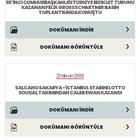
55’İNCİ CUMHURBAŞKANLIĞI TÜRKİYE BİSİKLET TURUNU
KAZANAN FELIX GROSSSCHARTNER BASIN
TOPLANTISINDA KONUŞTU
DOKÜMANI İNDİR
DOKÜMANI GÖRÜNTÜLE
21 Nisan 2019
SALCANO SAKARYA - İSTANBUL ETABINI LOTTO
SOUDAL TAKIMINDAN CALEB EWAN KAZANDI
DOKÜMANI İNDİR
DOKÜMANI GÖRÜNTÜLE