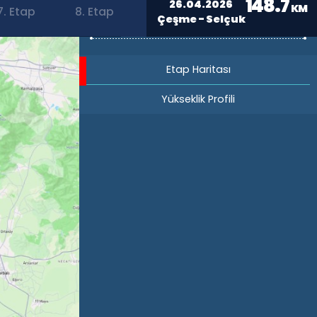
148.7
26.04.2026
KM
7. Etap
8. Etap
Çeşme - Selçuk
Etap Haritası
Yükseklik Profili